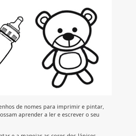
senhos de nomes para imprimir e pintar,
possam aprender a ler e escrever o seu
ntar e a manejar as cores dos lápices,