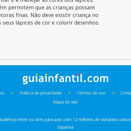
ém permitem que as crianças possam
toras finas. Não deve existir criança no
seus lápices de cor e colorir desenhos.
ies
Política de privacidade
Termos de uso
Cont
Mapa do site
audiência entre os sites para pais com 12 milhões de visitantes único
Espanha