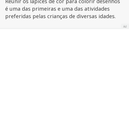
Reunir os lápices de cor para colorir desenhos
é uma das primeiras e uma das atividades
preferidas pelas crianças de diversas idades.
Ad
Publicado:
24 de abril de 2013
Actualizado:
14 de outubro de 2013