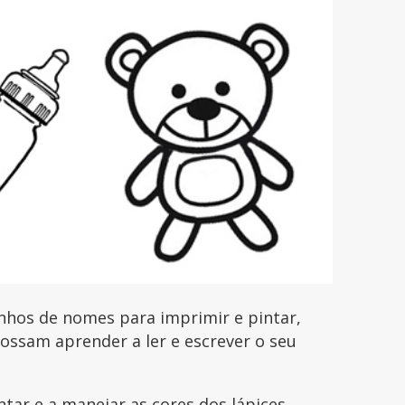
nhos de nomes para imprimir e pintar,
possam aprender a ler e escrever o seu
ntar e a manejar as cores dos lápices,