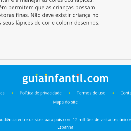
ém permitem que as crianças possam
toras finas. Não deve existir criança no
seus lápices de cor e colorir desenhos.
ies
Política de privacidade
Termos de uso
Cont
Mapa do site
audiência entre os sites para pais com 12 milhões de visitantes único
Espanha