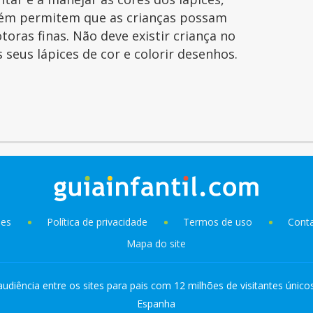
ém permitem que as crianças possam
toras finas. Não deve existir criança no
seus lápices de cor e colorir desenhos.
ies
Política de privacidade
Termos de uso
Cont
Mapa do site
audiência entre os sites para pais com 12 milhões de visitantes único
Espanha