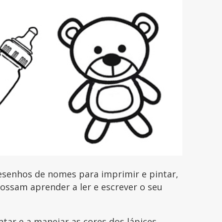
senhos de nomes para imprimir e pintar,
possam aprender a ler e escrever o seu
ntar e a manejar as cores dos lápices,