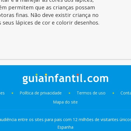
ém permitem que as crianças possam
toras finas. Não deve existir criança no
seus lápices de cor e colorir desenhos.
ies
Política de privacidade
Termos de uso
Cont
Mapa do site
audiência entre os sites para pais com 12 milhões de visitantes único
Espanha