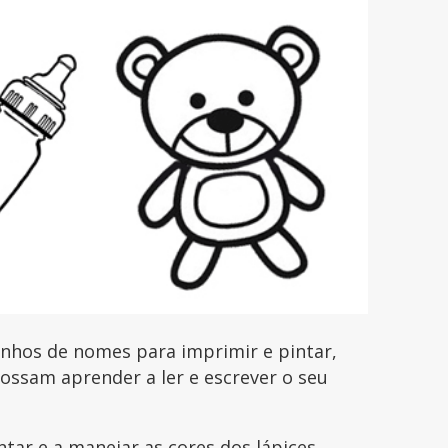
enhos de nomes para imprimir e pintar,
possam aprender a ler e escrever o seu
ntar e a manejar as cores dos lápices,