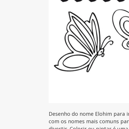
Desenho do nome Elohim para im
com os nomes mais comuns para 
divertir. Colorir ou pintar é uma