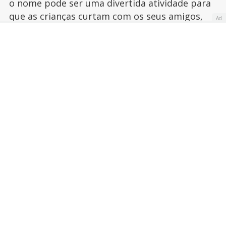
o nome pode ser uma divertida atividade para
que as crianças curtam com os seus amigos,
Ad
em casa, na escola, nos fins de semana e até
mesmo nas festas de aniversário.
Publicado:
24 de abril de 2013
Actualizado:
14 de outubro de 2013