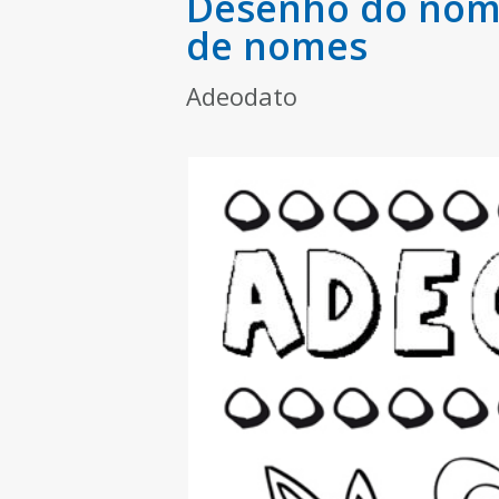
Desenho do nome
de nomes
Adeodato