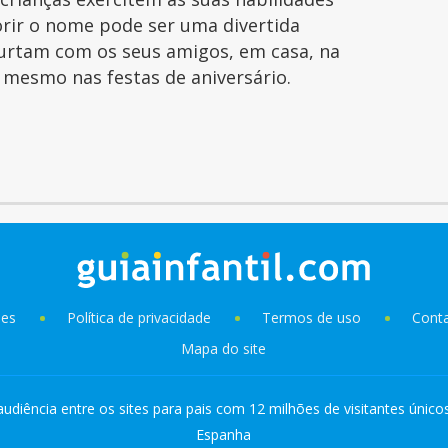
orir o nome pode ser uma divertida
curtam com os seus amigos, em casa, na
é mesmo nas festas de aniversário.
ies
Política de privacidade
Termos de uso
Cont
Mapa do site
audiência entre os sites para pais com 12 milhões de visitantes único
Espanha