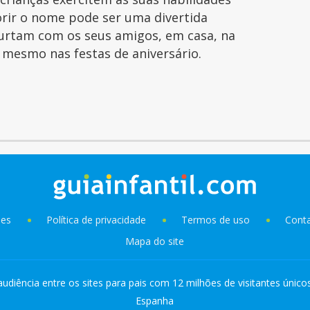
orir o nome pode ser uma divertida
curtam com os seus amigos, em casa, na
é mesmo nas festas de aniversário.
ies
Política de privacidade
Termos de uso
Cont
Mapa do site
audiência entre os sites para pais com 12 milhões de visitantes único
Espanha