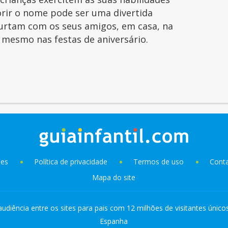
orir o nome pode ser uma divertida
curtam com os seus amigos, em casa, na
é mesmo nas festas de aniversário.
ies
Política de privacidade
Termos de uso
Cont
Mapa do site
audiência entre os sites para pais com 12 milhões de visitantes único
Espanha