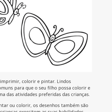
primir, colorir e pintar. Lindos
uns para que o seu filho possa colorir e
uma das atividades preferidas das crianças.
intar ou colorir, os desenhos também são
 crianças exercitem as suas habilidades