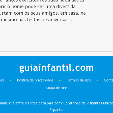
orir o nome pode ser uma divertida
curtam com os seus amigos, em casa, na
é mesmo nas festas de aniversário.
ies
Política de privacidade
Termos de uso
Cont
Mapa do site
audiência entre os sites para pais com 12 milhões de visitantes único
Espanha