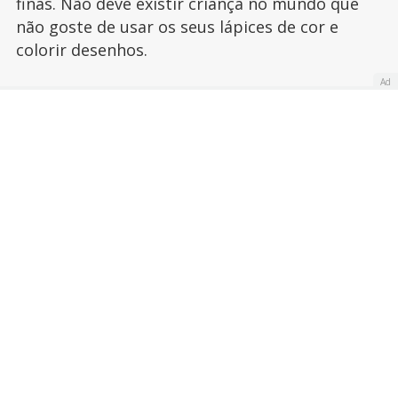
finas. Não deve existir criança no mundo que
não goste de usar os seus lápices de cor e
colorir desenhos.
Ad
Publicado:
24 de abril de 2013
Actualizado:
14 de outubro de 2013