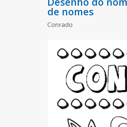
Desenho do nome
de nomes
Conrado