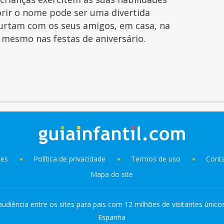
orir o nome pode ser uma divertida
curtam com os seus amigos, em casa, na
é mesmo nas festas de aniversário.
ies
Política de privacidade
Termos de uso
Cont
Mapa do site
audiência entre os sites para pais com 12 milhões de visitantes único
Espanha