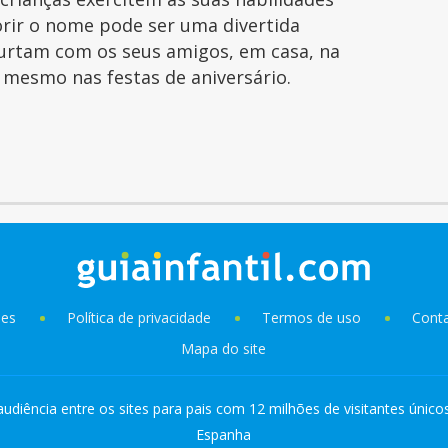
orir o nome pode ser uma divertida
curtam com os seus amigos, em casa, na
é mesmo nas festas de aniversário.
ies
Política de privacidade
Termos de uso
Cont
Mapa do site
audiência entre os sites para pais com 12 milhões de visitantes único
Espanha