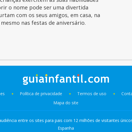
orir o nome pode ser uma divertida
curtam com os seus amigos, em casa, na
é mesmo nas festas de aniversário.
ies
Política de privacidade
Termos de uso
Cont
Mapa do site
audiência entre os sites para pais com 12 milhões de visitantes único
Espanha