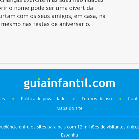
orir o nome pode ser uma divertida
curtam com os seus amigos, em casa, na
é mesmo nas festas de aniversário.
ies
Política de privacidade
Termos de uso
Cont
Mapa do site
audiência entre os sites para pais com 12 milhões de visitantes único
Espanha