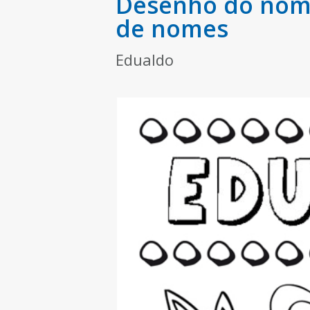
Desenho do nome
de nomes
Edualdo