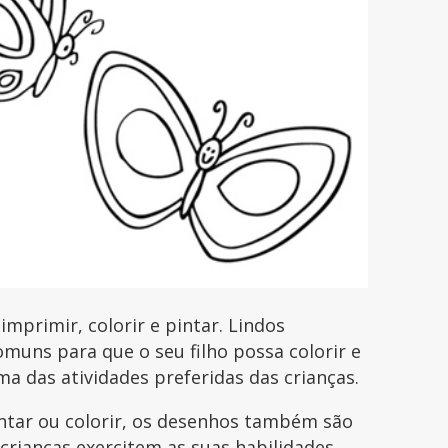
primir, colorir e pintar. Lindos
uns para que o seu filho possa colorir e
uma das atividades preferidas das crianças.
intar ou colorir, os desenhos também são
 crianças exercitem as suas habilidades