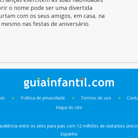
orir o nome pode ser uma divertida
curtam com os seus amigos, em casa, na
é mesmo nas festas de aniversário.
ies
Política de privacidade
Termos de uso
Cont
Mapa do site
audiência entre os sites para pais com 12 milhões de visitantes único
Espanha