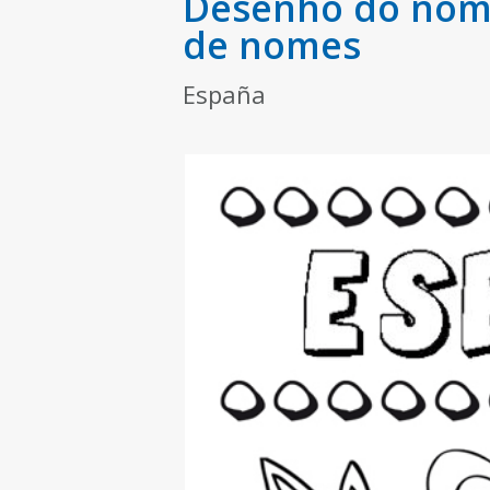
Desenho do nome
de nomes
España