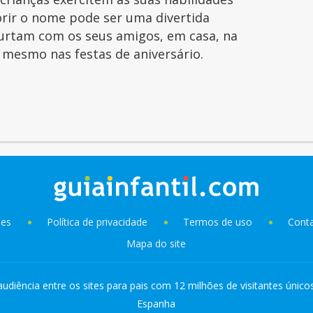
orir o nome pode ser uma divertida
curtam com os seus amigos, em casa, na
é mesmo nas festas de aniversário.
ies
Política de privacidade
Termos de uso
Cont
Mapa do site
audiência entre os sites para pais com 12 milhões de visitantes único
Espanha