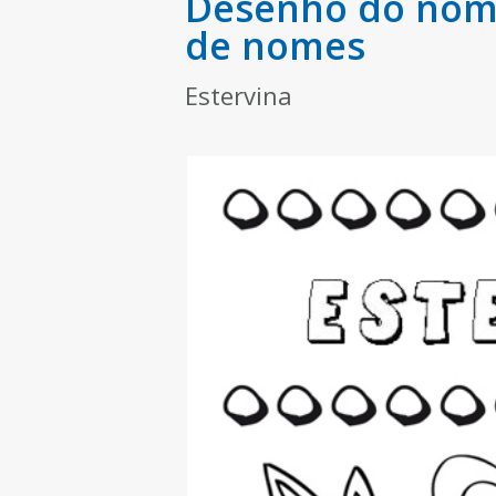
Desenho do nome
de nomes
Estervina