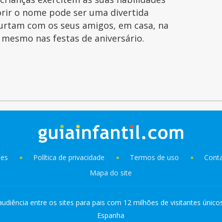
orir o nome pode ser uma divertida
curtam com os seus amigos, em casa, na
é mesmo nas festas de aniversário.
ies
Política de privacidade
Termos de uso
Cont
Mapa do site
audiência entre os sites para pais com 12 milhões de visitantes único
Espanha