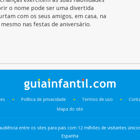
orir o nome pode ser uma divertida
curtam com os seus amigos, em casa, na
é mesmo nas festas de aniversário.
ies
Política de privacidade
Termos de uso
Cont
Mapa do site
audiência entre os sites para pais com 12 milhões de visitantes único
Espanha