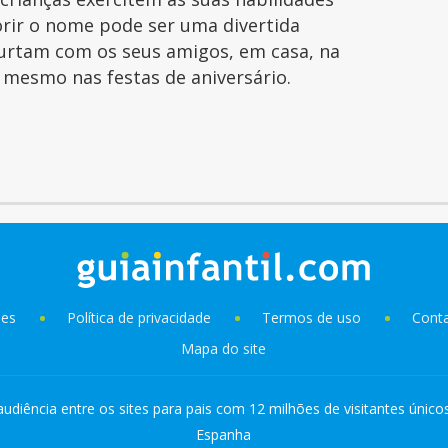
orir o nome pode ser uma divertida
curtam com os seus amigos, em casa, na
é mesmo nas festas de aniversário.
ies
Política de privacidade
Termos de uso
Cont
Mapa do site
audiência entre os sites para pais com 12 milhões de visitantes único
Espanha