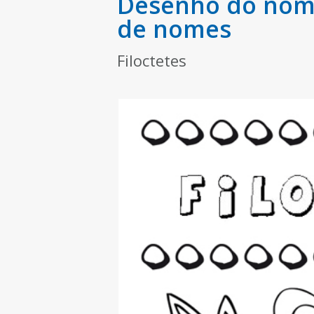
Desenho do nome 
de nomes
Filoctetes