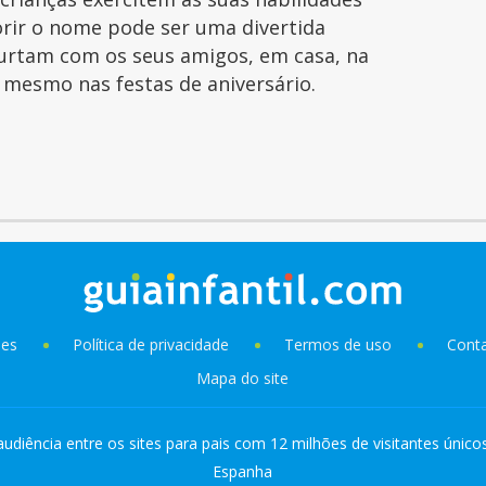
orir o nome pode ser uma divertida
curtam com os seus amigos, em casa, na
é mesmo nas festas de aniversário.
ies
Política de privacidade
Termos de uso
Cont
Mapa do site
audiência entre os sites para pais com 12 milhões de visitantes único
Espanha