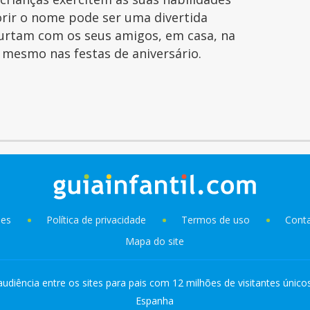
orir o nome pode ser uma divertida
curtam com os seus amigos, em casa, na
é mesmo nas festas de aniversário.
ies
Política de privacidade
Termos de uso
Cont
Mapa do site
audiência entre os sites para pais com 12 milhões de visitantes único
Espanha