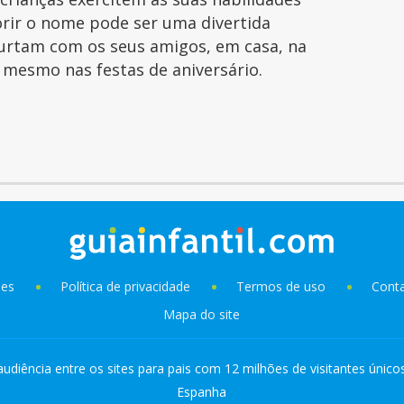
orir o nome pode ser uma divertida
curtam com os seus amigos, em casa, na
é mesmo nas festas de aniversário.
ies
Política de privacidade
Termos de uso
Cont
Mapa do site
audiência entre os sites para pais com 12 milhões de visitantes único
Espanha