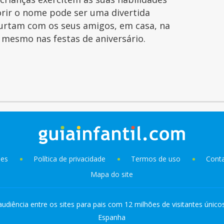
orir o nome pode ser uma divertida
curtam com os seus amigos, em casa, na
é mesmo nas festas de aniversário.
ies
Política de privacidade
Termos de uso
Cont
Mapa do site
audiência entre os sites para pais com 12 milhões de visitantes único
Espanha