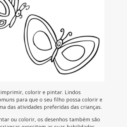
primir, colorir e pintar. Lindos
uns para que o seu filho possa colorir e
uma das atividades preferidas das crianças.
intar ou colorir, os desenhos também são
 crianças exercitem as suas habilidades