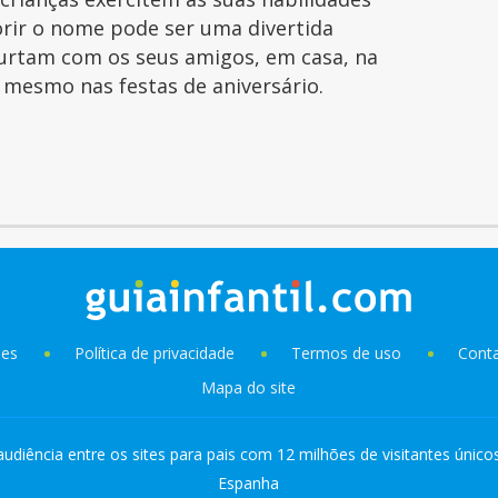
orir o nome pode ser uma divertida
curtam com os seus amigos, em casa, na
é mesmo nas festas de aniversário.
ies
Política de privacidade
Termos de uso
Cont
Mapa do site
audiência entre os sites para pais com 12 milhões de visitantes único
Espanha