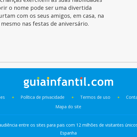
orir o nome pode ser uma divertida
curtam com os seus amigos, em casa, na
é mesmo nas festas de aniversário.
ies
Política de privacidade
Termos de uso
Cont
Mapa do site
audiência entre os sites para pais com 12 milhões de visitantes único
Espanha