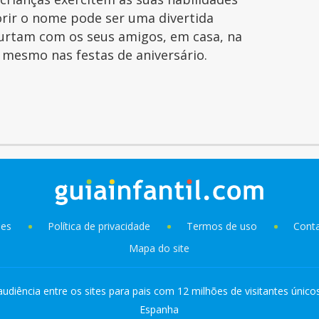
orir o nome pode ser uma divertida
curtam com os seus amigos, em casa, na
é mesmo nas festas de aniversário.
ies
Política de privacidade
Termos de uso
Cont
Mapa do site
audiência entre os sites para pais com 12 milhões de visitantes único
Espanha