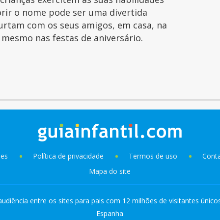
orir o nome pode ser uma divertida
curtam com os seus amigos, em casa, na
é mesmo nas festas de aniversário.
ies
Política de privacidade
Termos de uso
Cont
Mapa do site
audiência entre os sites para pais com 12 milhões de visitantes único
Espanha