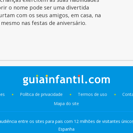
orir o nome pode ser uma divertida
curtam com os seus amigos, em casa, na
é mesmo nas festas de aniversário.
ies
Política de privacidade
Termos de uso
Cont
Mapa do site
audiência entre os sites para pais com 12 milhões de visitantes único
Espanha