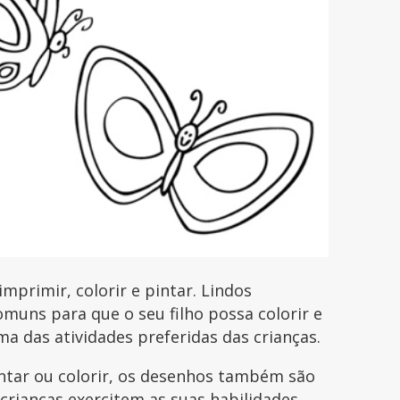
primir, colorir e pintar. Lindos
uns para que o seu filho possa colorir e
uma das atividades preferidas das crianças.
intar ou colorir, os desenhos também são
 crianças exercitem as suas habilidades