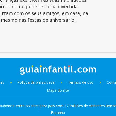
orir o nome pode ser uma divertida
curtam com os seus amigos, em casa, na
é mesmo nas festas de aniversário.
ies
Política de privacidade
Termos de uso
Cont
Mapa do site
audiência entre os sites para pais com 12 milhões de visitantes único
Espanha