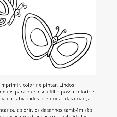
primir, colorir e pintar. Lindos
uns para que o seu filho possa colorir e
uma das atividades preferidas das crianças.
intar ou colorir, os desenhos também são
 crianças exercitem as suas habilidades