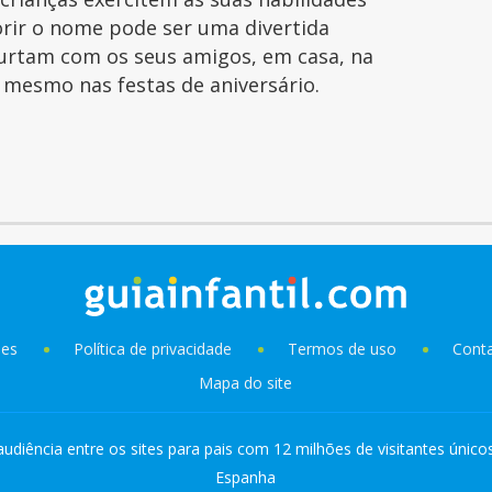
orir o nome pode ser uma divertida
curtam com os seus amigos, em casa, na
é mesmo nas festas de aniversário.
ies
Política de privacidade
Termos de uso
Cont
Mapa do site
audiência entre os sites para pais com 12 milhões de visitantes único
Espanha