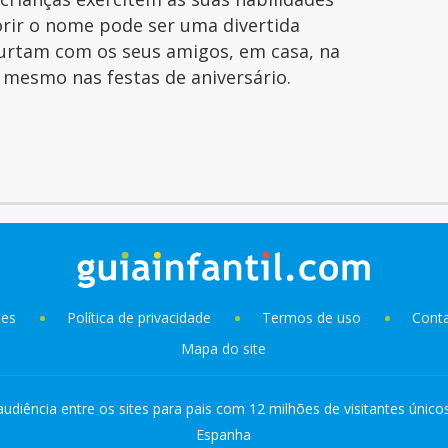
orir o nome pode ser uma divertida
curtam com os seus amigos, em casa, na
é mesmo nas festas de aniversário.
ies
Política de privacidade
Termos de uso
Cont
Mapa do site
audiência entre os sites para pais com 12 milhões de visitantes único
Espanha