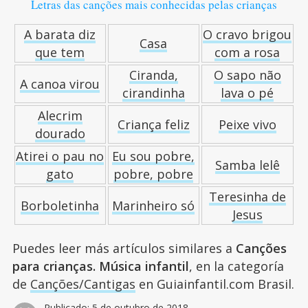
Letras das canções mais conhecidas pelas crianças
A barata diz
O cravo brigou
Casa
que tem
com a rosa
Ciranda,
O sapo não
A canoa virou
cirandinha
lava o pé
Alecrim
Criança feliz
Peixe vivo
dourado
Atirei o pau no
Eu sou pobre,
Samba lelê
gato
pobre, pobre
Teresinha de
Borboletinha
Marinheiro só
Jesus
Puedes leer más artículos similares a
Canções
para crianças. Música infantil
, en la categoría
de
Canções/Cantigas
en Guiainfantil.com Brasil.
Publicado:
5 de outubro de 2018