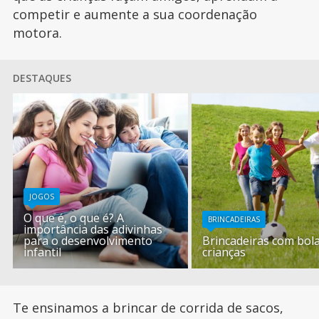
competir e aumente a sua coordenação
motora.
DESTAQUES
JOGOS
O que é, o que é? A
BRINCADEIRAS
importância das adivinhas
para o desenvolvimento
Brincadeiras com bol
infantil
crianças
Te ensinamos a brincar de corrida de sacos,