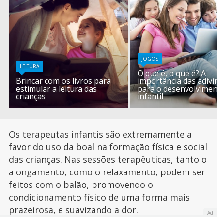
JOGOS
LEITURA
O que é, o que é? A
Brincar com os livros para
importância das adiv
estimular a leitura das
para o desenvolvime
crianças
infantil
Os terapeutas infantis são extremamente a
favor do uso da boal na formação física e social
das crianças. Nas sessões terapêuticas, tanto o
alongamento, como o relaxamento, podem ser
feitos com o balão, promovendo o
condicionamento físico de uma forma mais
prazeirosa, e suavizando a dor.
Ad