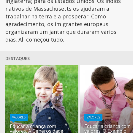
Inglaterra) para os Estados Unidos. Os índios
nativos de Massachusetts os ajudaram a
trabalhar na terra e a prosperar. Como
agradecimento, os imigrantes europeus
organizaram um jantar que duraram vários
dias. Ali começou tudo.
DESTAQUES
VALORES
VALORES
Educar a criança com
Educar a criança com
valores. A Generosidade
valores. O Exemplo