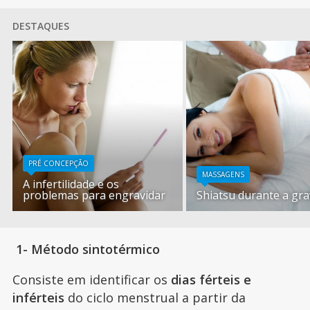
DESTAQUES
PRÉ CONCEPÇÃO
MASSAGENS
A infertilidade e os
problemas para engravidar
Shiatsu durante a gra
1- Método sintotérmico
Consiste em identificar os
dias férteis e
inférteis
do ciclo menstrual a partir da