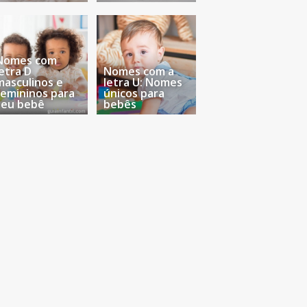
Nomes com
letra D
Nomes com a
masculinos e
letra U: Nomes
femininos para
únicos para
seu bebê
bebês