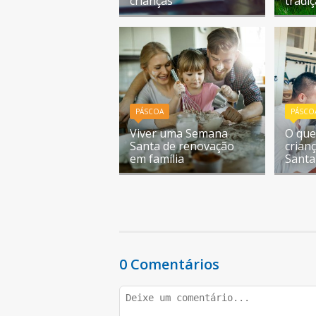
crianças
tradi
PÁSCOA
PÁSCO
Viver uma Semana
O que
Santa de renovação
crian
em família
Santa
0 Comentários