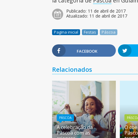
la categoría de
Páscoa
en Guiainf
Publicado:
11 de abril de 2017
Atualizado:
11 de abril de 2017
Pagina inicial
Festas
Páscoa
FACEBOOK
Relacionados
PÁSCOA
PÁSCO
A celebração da
O coe
Páscoa com as
Pásco