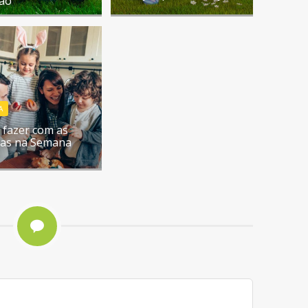
ção
A
 fazer com as
ças na Semana