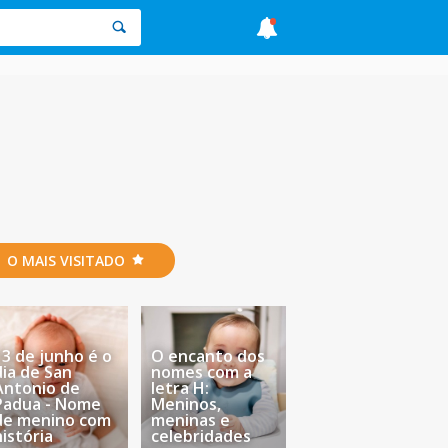
O MAIS VISITADO
13 de junho é o
O encanto dos
dia de San
nomes com a
Antonio de
letra H:
Padua - Nome
Meninos,
de menino com
meninas e
história
celebridades