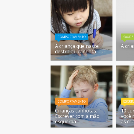
COMPORTAMENTO
SAÚDE
A criança que nasce
A cri
destra ou canhota
COMPORTAMENTO
ESCRIT
Crianças canhotas.
10 cu
Escrever com a mão
você 
esquerda
as cr