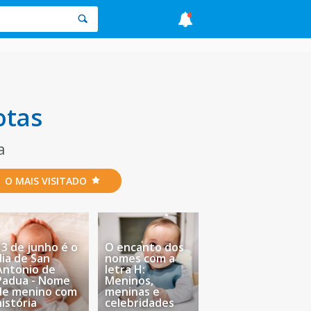
otas
a
O MAIS VISITADO
13 de junho é o
O encanto dos
dia de San
nomes com a
Antonio de
letra H:
Padua - Nome
Meninos,
de menino com
meninas e
história
celebridades