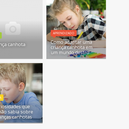
APRENDIZADO
Como adaptar uma
ança canhota
criança canhota em
um mundo destro
A
riosidades que
não sabia sobre
ianças canhotas