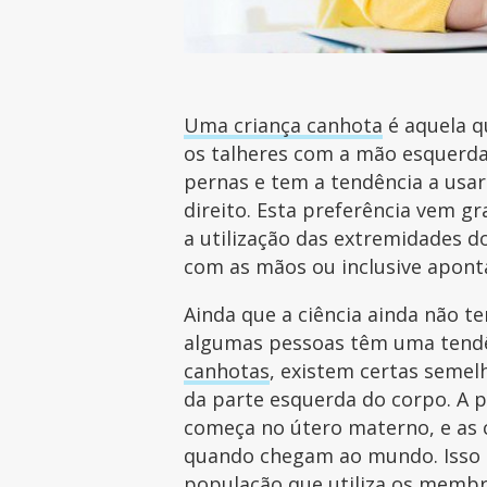
Uma criança canhota
é aquela q
os talheres com a mão esquerd
pernas e tem a tendência a usar
direito. Esta preferência vem g
a utilização das extremidades d
com as mãos ou inclusive apont
Ainda que a ciência ainda não 
algumas pessoas têm uma tendê
canhotas
, existem certas semel
da parte esquerda do corpo. A 
começa no útero materno, e as c
quando chegam ao mundo. Isso 
população que utiliza os membr