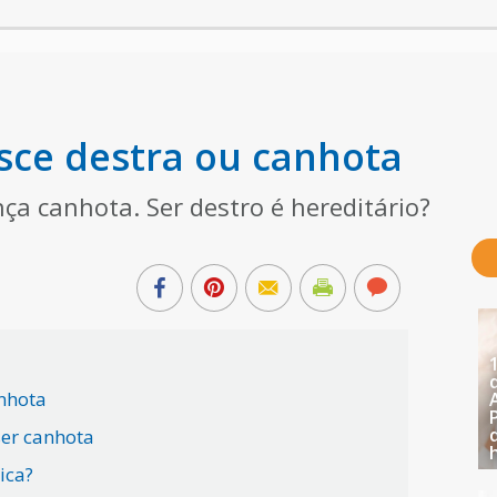
sce destra ou canhota
a canhota. Ser destro é hereditário?
nhota
ser canhota
ica?