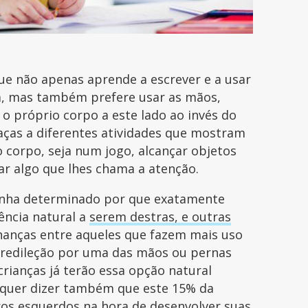
ue não apenas aprende a escrever e a usar
a, mas também prefere usar as mãos,
 o próprio corpo a este lado ao invés do
raças a diferentes atividades que mostram
o corpo, seja num jogo, alcançar objetos
ar algo que lhes chama a atenção.
tenha determinado por que exatamente
ncia natural a
serem destras, e outras
hanças entre aqueles que fazem mais uso
predileção por uma das mãos ou pernas
rianças já terão essa opção natural
quer dizer também que este 15% da
os esquerdos na hora de desenvolver suas