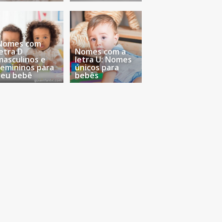
Nomes com
letra D
Nomes com a
masculinos e
letra U: Nomes
femininos para
únicos para
seu bebê
bebês