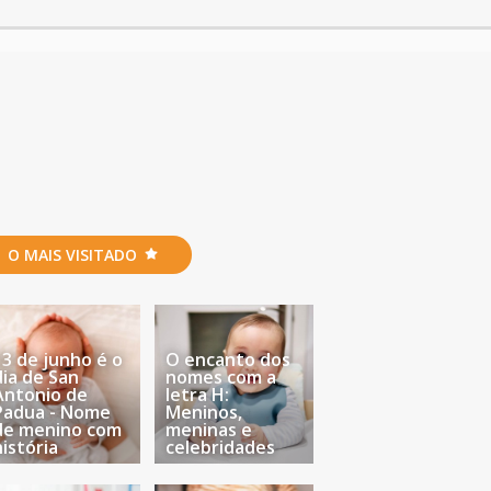
O MAIS VISITADO
13 de junho é o
O encanto dos
dia de San
nomes com a
Antonio de
letra H:
Padua - Nome
Meninos,
de menino com
meninas e
história
celebridades