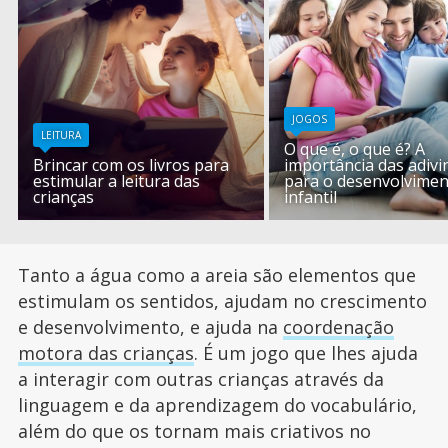
JOGOS
LEITURA
O que é, o que é? A
Brincar com os livros para
importância das adiv
estimular a leitura das
para o desenvolvime
crianças
infantil
Tanto a água como a areia são elementos que
estimulam os sentidos, ajudam no crescimento
e desenvolvimento, e ajuda na
coordenação
motora das crianças
. É um jogo que lhes ajuda
a interagir com outras crianças através da
linguagem e da aprendizagem do vocabulário,
além do que os tornam mais criativos no