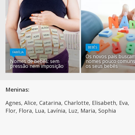
BEBÊS
FAMÍLIA
Os novos pais busca
Nomes de bebês: sem
nomes pouco comuns
pressão nem imposição
os seus bebês
Meninas:
Agnes, Alice, Catarina, Charlotte, Elisabeth, Eva,
Flor, Flora, Lua, Lavínia, Luz, Maria, Sophia