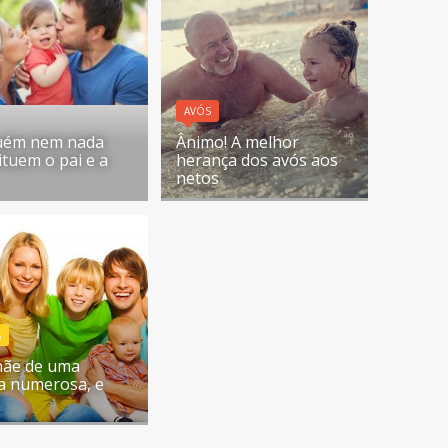
AVÓS
uém nem nada
Ânimo! A melhor
ituem o pai e a
herança dos avós aos
netos
A
mãe de uma
ia numerosa, e