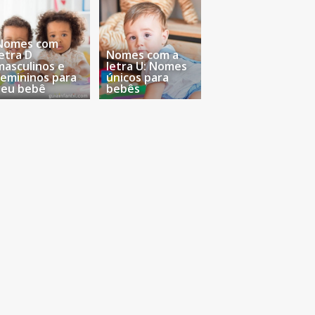
Nomes com
letra D
Nomes com a
masculinos e
letra U: Nomes
femininos para
únicos para
seu bebê
bebês