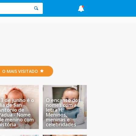
O MAIS VISITADO
13 de junho é o
O encanto dos
dia de San
nomes com a
Antonio de
letra H:
Padua - Nome
Meninos,
de menino com
meninas e
história
celebridades