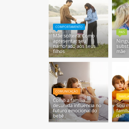
COMPORTAMENTO
PAIS
Mãe solteira. Como
apresentar seu
Ning
namorado aos seus
subst
filhos
mãe
COMUNICAÇÃO
FAMÍLI
Como a família
desunida influencia no
Sou 
futuro emocional do
famíl
bebê
daí?