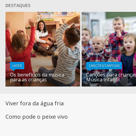
DESTAQUES
LAZER
CANÇÕES/CANTIGAS
Os benefícios da música
Canções para crianças
para as crianças
Música infantil
Viver fora da água fria
Como pode o peixe vivo