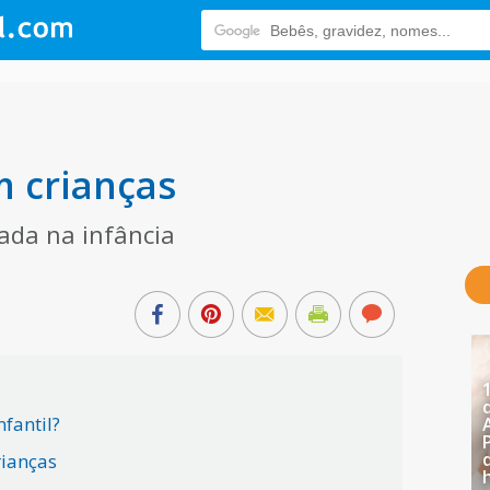
m crianças
zada na infância
nfantil?
rianças