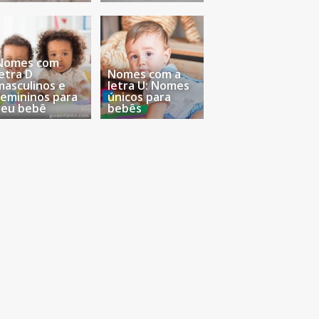
Nomes com
letra D
Nomes com a
masculinos e
letra U: Nomes
femininos para
únicos para
seu bebê
bebês