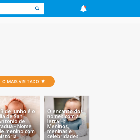
O MAIS VISITADO
13 de junho é o
O encanto dos
dia de San
nomes com a
Antonio de
letra H:
Padua - Nome
Meninos,
de menino com
meninas e
história
celebridades