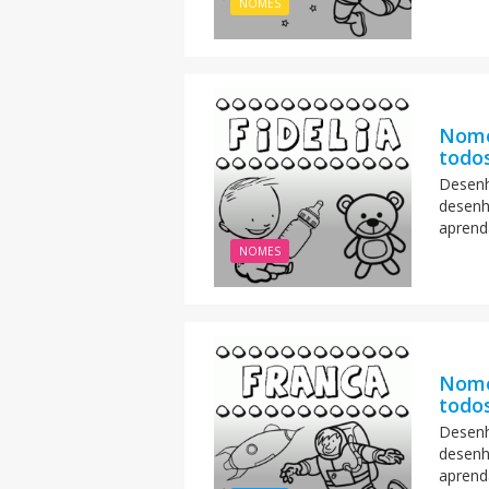
NOMES
Nome
todos
Desenh
desenh
aprend
NOMES
Nome
todos
Desenh
desenh
aprend