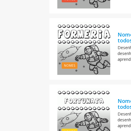
Nome
todos
Desenh
desenh
aprend
NOMES
Nome
todos
Desenh
desenh
aprend