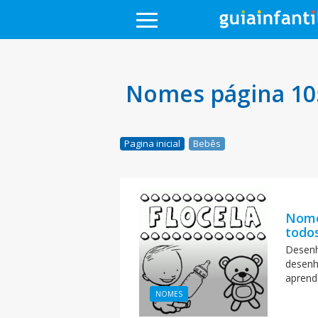
Nomes página 10
Pagina inicial
Bebês
Nome
todos
Desenh
desenh
aprend
NOMES