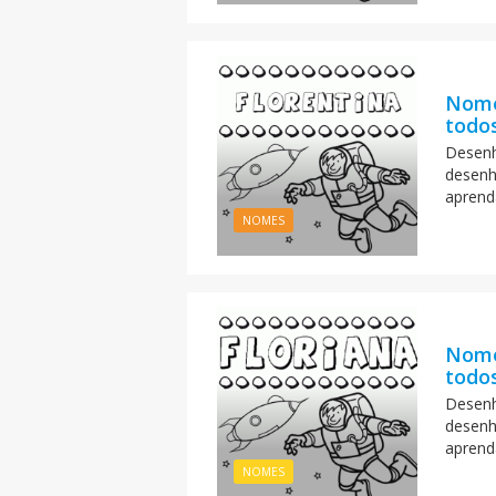
Nome
todos
Desenh
desenh
aprend
NOMES
Nome
todos
Desenh
desenh
aprend
NOMES