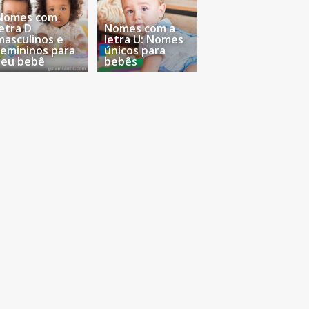
Nomes com
letra D
Nomes com a
masculinos e
letra U: Nomes
femininos para
únicos para
seu bebê
bebês