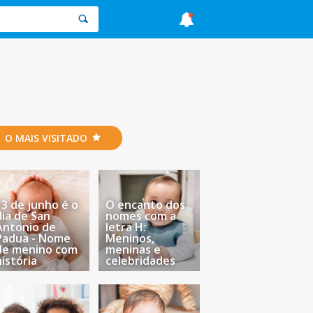
O MAIS VISITADO
13 de junho é o
O encanto dos
dia de San
nomes com a
Antonio de
letra H:
Padua - Nome
Meninos,
de menino com
meninas e
história
celebridades