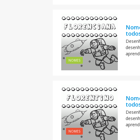
Nome
todos
Desenh
desenh
aprend
NOMES
Nome
todos
Desenh
desenh
aprend
NOMES