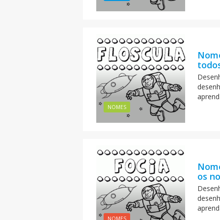
Nome
todos
Desenh
desenh
aprend
NOMES
Nome
os no
Desenh
desenh
aprend
NOMES