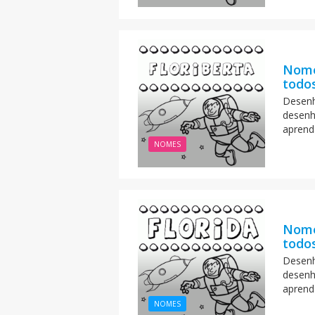
Nome
todos
Desenh
desenh
aprend
NOMES
Nome
todos
Desenh
desenh
aprend
NOMES