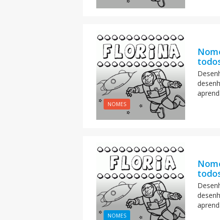
Nome
todos
Desenh
desenh
aprend
NOMES
Nome
todos
Desenh
desenh
aprend
NOMES