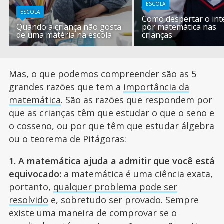
ESCOLA
ESCOLA
Como despertar o int
Quando a criança não gosta
por matemática nas
de uma matéria na escola
crianças
Mas, o que podemos compreender são as 5
grandes razões que tem a
importância da
matemática
. São as razões que respondem por
que as crianças têm que estudar o que o seno e
o cosseno, ou por que têm que estudar álgebra
ou o teorema de Pitágoras:
1. A matemática ajuda a admitir que você está
equivocado:
a matemática é uma ciência exata,
portanto,
qualquer problema pode ser
resolvido
e, sobretudo ser provado. Sempre
existe uma maneira de comprovar se o