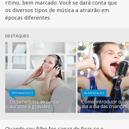
ritmo, bem marcado. Você se dará conta que
os diversos tipos de música a atrairão em
épocas diferentes.
DESTAQUES
PREPARATIVOS
ALIMENTAÇÃO
Os benefícios de cantar
Como introduzir o ca
durante a gravidez
dia a dia das crianças
Quando seu filho for capaz de fixar-se e