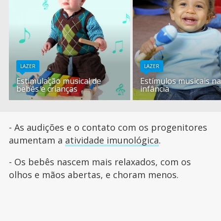
LAZER
LAZER
Estimulação musical de
Estímulos musicais n
bebês e crianças
infância
- As audições e o contato com os progenitores
aumentam a
atividade imunológica
.
- Os bebês nascem mais relaxados, com os
olhos e mãos abertas, e choram menos.