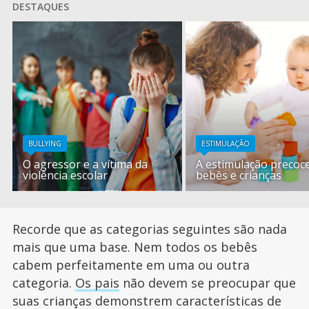
DESTAQUES
BULLYING
ESTIMULAÇÃO
O agressor e a vítima da
A estimulação precoc
violência escolar
bebês e crianças
Recorde que as categorias seguintes são nada
mais que uma base. Nem todos os bebês
cabem perfeitamente em uma ou outra
categoria.
Os pais
não devem se preocupar que
suas crianças demonstrem características de