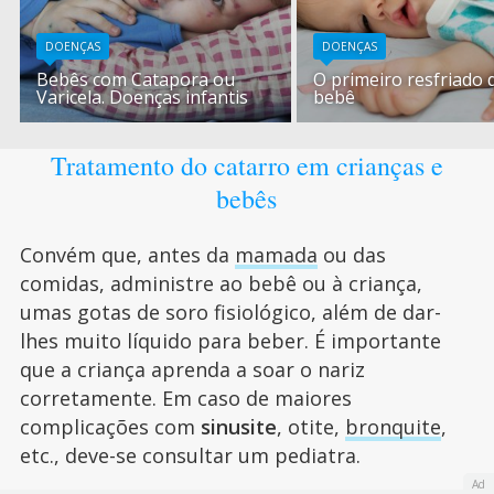
DOENÇAS
DOENÇAS
Bebês com Catapora ou
O primeiro resfriado 
Varicela. Doenças infantis
bebê
Tratamento do catarro em crianças e
bebês
Convém que, antes da
mamada
ou das
comidas, administre ao bebê ou à criança,
umas gotas de soro fisiológico, além de dar-
lhes muito líquido para beber. É importante
que a criança aprenda a soar o nariz
corretamente. Em caso de maiores
complicações com
sinusite
, otite,
bronquite
,
etc., deve-se consultar um pediatra.
Ad