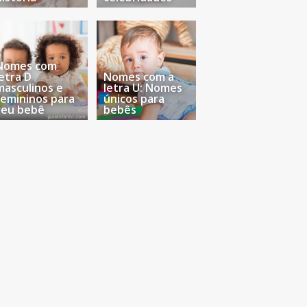
Nomes com
letra D
Nomes com a
masculinos e
letra U: Nomes
femininos para
únicos para
seu bebê
bebês