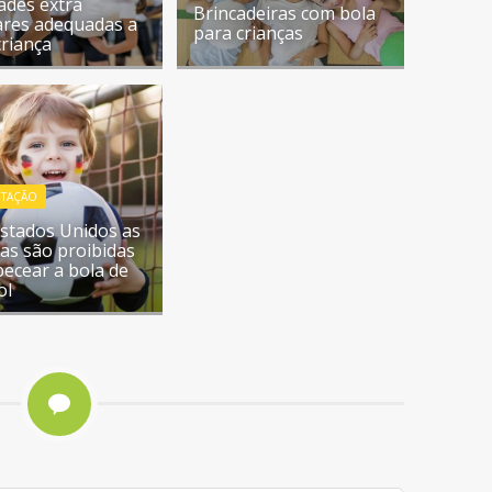
dades extra
Brincadeiras com bola
ares adequadas a
para crianças
criança
NTAÇÃO
stados Unidos as
ças são proibidas
becear a bola de
ol