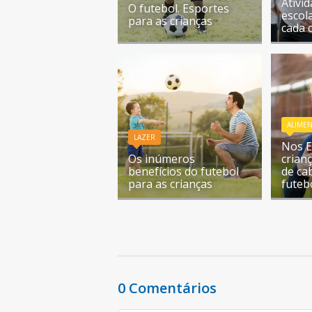
Ativi
O futebol. Esportes
escol
para as crianças
cada 
ALIME
LAZER
Nos E
Os inúmeros
crian
benefícios do futebol
de ca
para as crianças
futeb
0 Comentários