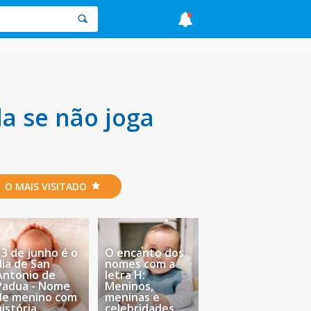
a se não joga
O MAIS VISITADO
13 de junho é o
O encanto dos
dia de San
nomes com a
Antonio de
letra H:
Padua - Nome
Meninos,
de menino com
meninas e
história
celebridades